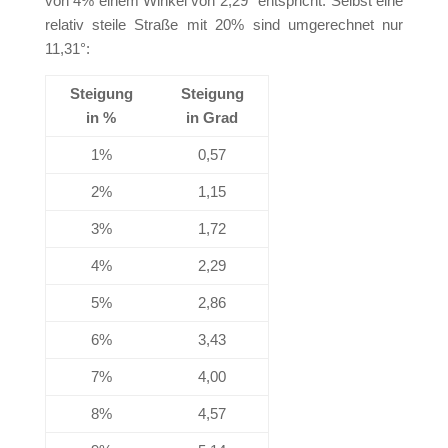
von 4% einem Winkel von 2,29° entspricht. Selbst eine
relativ steile Straße mit 20% sind umgerechnet nur
11,31°:
Steigung
Steigung
in %
in Grad
1%
0,57
2%
1,15
3%
1,72
4%
2,29
5%
2,86
6%
3,43
7%
4,00
8%
4,57