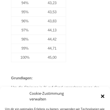
94%
43,23
95%
43,53
96%
43,83
97%
44,13
98%
44,42
99%
44,71
100%
45,00
Grundlagen:
Um die Steigung in % auf Grad umrechnen muss der
Cookie-Zustimmung
arctan des Prozentwertes berechnet werden. Beispiel
verwalten
arctan(13%) = 7,41°. Wenn man dies im Excel
nachprüfen möchte, dass muss der Wert zusätzlich
Um dir ein optimales Erlebnis zu bieten, verwenden wir Technologien wie