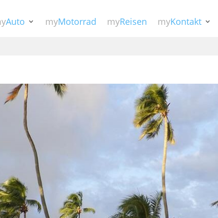
y
Auto
my
Motorrad
my
Reisen
my
Kontakt