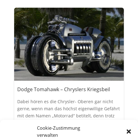
Dodge Tomahawk – Chryslers Kriegsbeil
Dabei hören es die Chrysler- Oberen gar nicht
gerne, wenn man das höchst eigenwillige Gefährt
mit dem Namen „Motorrad“ betitelt, denn trotz
der unverkennbaren „Bike-Optik“ hat das Ding
Cookie-Zustimmung
schließlich vier Räder. Die jedoch sind derart
verwalten
knapp beisammen wie weiland die...