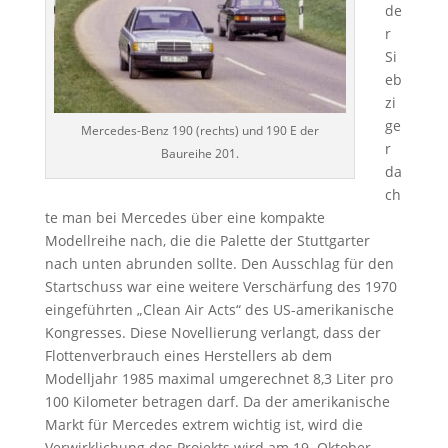
de
r
Si
eb
zi
ge
Mercedes-Benz 190 (rechts) und 190 E der
r
Baureihe 201.
da
ch
te man bei Mercedes über eine kompakte
Modellreihe nach, die die Palette der Stuttgarter
nach unten abrunden sollte. Den Ausschlag für den
Startschuss war eine weitere Verschärfung des 1970
eingeführten „Clean Air Acts“ des US-amerikanische
Kongresses. Diese Novellierung verlangt, dass der
Flottenverbrauch eines Herstellers ab dem
Modelljahr 1985 maximal umgerechnet 8,3 Liter pro
100 Kilometer betragen darf. Da der amerikanische
Markt für Mercedes extrem wichtig ist, wird die
Verwirklichung des Projekts wird am 19. Oktober