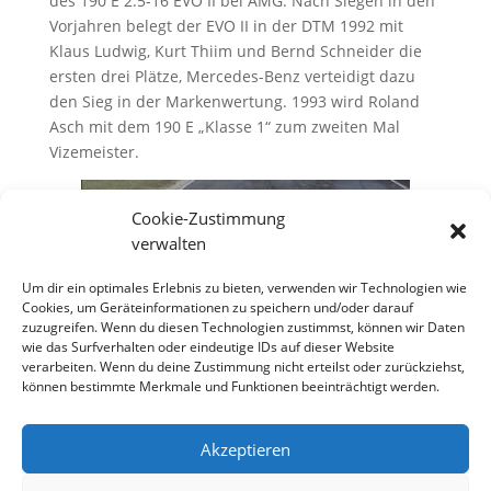
des 190 E 2.5-16 EVO II bei AMG. Nach Siegen in den
Vorjahren belegt der EVO II in der DTM 1992 mit
Klaus Ludwig, Kurt Thiim und Bernd Schneider die
ersten drei Plätze, Mercedes-Benz verteidigt dazu
den Sieg in der Markenwertung. 1993 wird Roland
Asch mit dem 190 E „Klasse 1“ zum zweiten Mal
Vizemeister.
Cookie-Zustimmung
verwalten
Um dir ein optimales Erlebnis zu bieten, verwenden wir Technologien wie
Cookies, um Geräteinformationen zu speichern und/oder darauf
zuzugreifen. Wenn du diesen Technologien zustimmst, können wir Daten
wie das Surfverhalten oder eindeutige IDs auf dieser Website
Insgesamt werden bis August 1993 an der Weser
verarbeiten. Wenn du deine Zustimmung nicht erteilst oder zurückziehst,
rund eine Million 190er gebaut. Dann wird er durch
können bestimmte Merkmale und Funktionen beeinträchtigt werden.
die C-Klasse ersetzt.
Akzeptieren