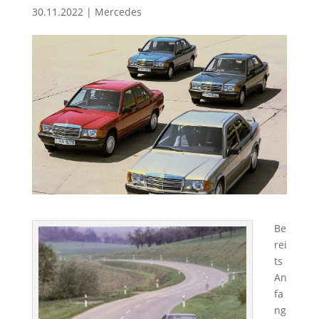
30.11.2022
|
Mercedes
Be
rei
ts
An
fa
ng