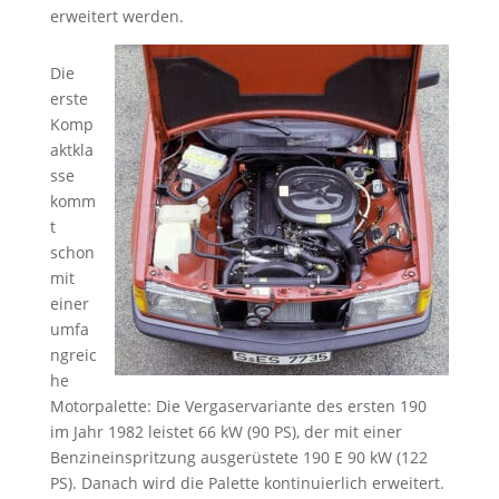
erweitert werden.
Die
erste
Komp
aktkla
sse
komm
t
schon
mit
einer
umfa
ngreic
he
Motorpalette: Die Vergaservariante des ersten 190
im Jahr 1982 leistet 66 kW (90 PS), der mit einer
Benzineinspritzung ausgerüstete 190 E 90 kW (122
PS). Danach wird die Palette kontinuierlich erweitert.