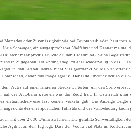
i Mercedes oder Zuverlässigkeit wie bei Toyota verbindet, baut trotz 
te. Mein Schwager, ein ausgesprochener Vielfahrer und Kenner meinte, d
eit 2008 nicht mehr produziert wird? Einen Ladenhüter? Seine Begeist
ziehbar. Zugegeben, am Anfang stieg ich eher wiederwillig in das 5 Jahre
agen in den letzten Jahren nicht viel geschenkt wurde war offensic
ür Menschen, denen das Image egal ist. Der erste Eindruck schien die Vo
den Vectra auf einer längeren Strecke zu testen, um den Spritverbrauc
auf der Autobahn getreten was das Zeug hält. In Österreich ging e
 erstaunlicherweise fast keinen Verkehr gab. Die Anzeige zeigte 
ch angesichts des eher sportlichen Fahrstils und der Vollbeladung kaum
 Caravan mit über 2.000 U/min zu fahren. Die gefühlte Schwerfälligkeit 
che Agilität an den Tag legt. Dass der Vectra viel Platz im Kofferraum