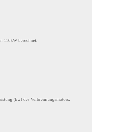
on 110kW berechnet.
eistung (kw) des Verbrennungsmotors.