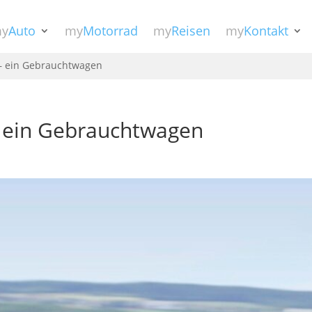
y
Auto
my
Motorrad
my
Reisen
my
Kontakt
 – ein Gebrauchtwagen
– ein Gebrauchtwagen