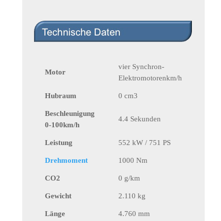
vier Synchron-
Motor
Elektromotorenkm/h
Hubraum
0 cm3
Beschleunigung
4.4 Sekunden
0-100km/h
Leistung
552 kW / 751 PS
Drehmoment
1000 Nm
CO2
0 g/km
Gewicht
2.110 kg
Länge
4.760 mm