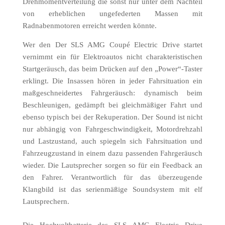
Drehmomentverteilung die sonst nur unter dem Nachteil
von erheblichen ungefederten Massen mit
Radnabenmotoren erreicht werden könnte.
Wer den Der SLS AMG Coupé Electric Drive startet
vernimmt ein für Elektroautos nicht charakteristischen
Startgeräusch, das beim Drücken auf den „Power“-Taster
erklingt. Die Insassen hören in jeder Fahrsituation ein
maßgeschneidertes Fahrgeräusch: dynamisch beim
Beschleunigen, gedämpft bei gleichmäßiger Fahrt und
ebenso typisch bei der Rekuperation. Der Sound ist nicht
nur abhängig von Fahrgeschwindigkeit, Motordrehzahl
und Lastzustand, auch spiegeln sich Fahrsituation und
Fahrzeugzustand in einem dazu passenden Fahrgeräusch
wieder. Die Lautsprecher sorgen so für ein Feedback an
den Fahrer. Verantwortlich für das überzeugende
Klangbild ist das serienmäßige Soundsystem mit elf
Lautsprechern.
Die Hochvoltbatterie des SLS AMG Electric Drive