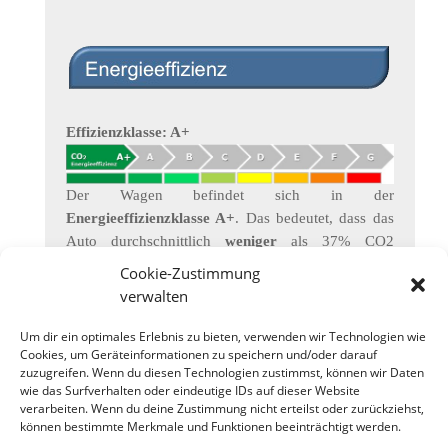
Effizienzklasse: A+
Der Wagen befindet sich in der
Energieeffizienzklasse A+
. Das bedeutet, dass das
Auto durchschnittlich
weniger
als 37% CO2
ausstößt als ein vergleichbarer Wagen mit 2110kg .
Cookie-Zustimmung
Für die Berchnung ist nur das Gewicht des Wagens,
verwalten
nicht aber die Leistung (kW/PS) relevant.
Dieser
Wert sagt nichts über den Verbrauch
Um dir ein optimales Erlebnis zu bieten, verwenden wir Technologien wie
Cookies, um Geräteinformationen zu speichern und/oder darauf
(Liter/100km oder kwh/100km) des Wagens aus.
zuzugreifen. Wenn du diesen Technologien zustimmst, können wir Daten
Der Wert zeigt nur, dass der Wagen im Vergleich
wie das Surfverhalten oder eindeutige IDs auf dieser Website
zu einem Wagen mit identischen Gewicht mehr
verarbeiten. Wenn du deine Zustimmung nicht erteilst oder zurückziehst,
oder weniger Treibstoff benötigt.
können bestimmte Merkmale und Funktionen beeinträchtigt werden.