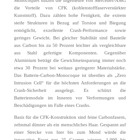
Monocoques nutzen die Ingenieure von Mercedes-AMG
die Vorteile von CFK (kohlenstofffaserverstärkter
Kunststoff). Dazu zählen hohe Festigkeit, die extrem
steife Strukturen in Bezug auf Torsion und Biegung
ermöglicht, exzellente Crash-Performance sowie
geringes Gewicht. Bei gleicher Stabilität sind Bauteile
aus Carbon bis zu 50 Prozent leichter als vergleichbare
aus Stahl gefertigte Komponenten. Gegenüber
Aluminium beträgt die Gewichtseinsparung immer noch
etwa 30 Prozent bei weitaus geringerer Materialstärke.
Das Batterie-Carbon-Monocoque ist überdies als „Zero
Intrusion Cell“ für die höchsten Anforderungen an die
Crash-Sicherheit ausgelegt. Es schützt die
Batteriemodule im Inneren vor Verformungen und
Beschädigungen im Falle eines Crashs.
Basis für die CFK-Konstruktion sind feine Carbonfasern,
zehnmal dünner als ein menschliches Haar. Gespannt auf
einer Strecke von hier bis zum Mond würde die
innovative Faser nur 25 Gramm wiegen. 1.000 bis