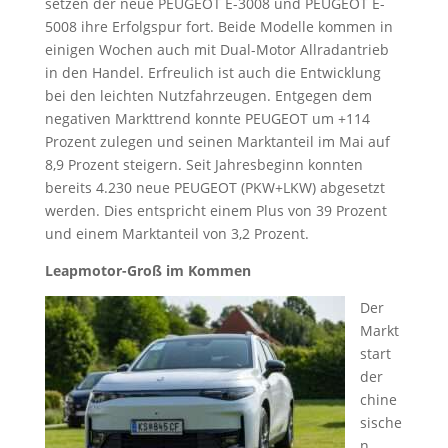
setzen der neue PEUGEOT E-3008 und PEUGEOT E-
5008 ihre Erfolgspur fort. Beide Modelle kommen in
einigen Wochen auch mit Dual-Motor Allradantrieb
in den Handel. Erfreulich ist auch die Entwicklung
bei den leichten Nutzfahrzeugen. Entgegen dem
negativen Markttrend konnte PEUGEOT um +114
Prozent zulegen und seinen Marktanteil im Mai auf
8,9 Prozent steigern. Seit Jahresbeginn konnten
bereits 4.230 neue PEUGEOT (PKW+LKW) abgesetzt
werden. Dies entspricht einem Plus von 39 Prozent
und einem Marktanteil von 3,2 Prozent.
Leapmotor-Groß im Kommen
Der
Markt
start
der
chine
sische
n