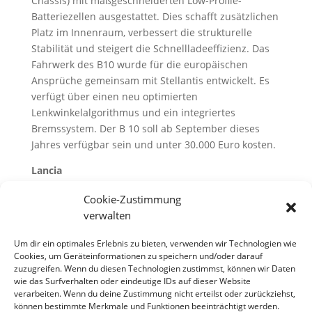
Chassis) mit maßgeschneiderten Low-Profile-
Batteriezellen ausgestattet. Dies schafft zusätzlichen
Platz im Innenraum, verbessert die strukturelle
Stabilität und steigert die Schnellladeeffizienz. Das
Fahrwerk des B10 wurde für die europäischen
Ansprüche gemeinsam mit Stellantis entwickelt. Es
verfügt über einen neu optimierten
Lenkwinkelalgorithmus und ein integriertes
Bremssystem. Der B 10 soll ab September dieses
Jahres verfügbar sein und unter 30.000 Euro kosten.
Lancia
Die italienische Nobelmarke wird auch weiterhin
Cookie-Zustimmung
nicht in Österreich vertreten sein, auch über einen
verwalten
möglichen Zeithorizont hüllte man sich in
Um dir ein optimales Erlebnis zu bieten, verwenden wir Technologien wie
Schweigen…
Cookies, um Geräteinformationen zu speichern und/oder darauf
zuzugreifen. Wenn du diesen Technologien zustimmst, können wir Daten
wie das Surfverhalten oder eindeutige IDs auf dieser Website
verarbeiten. Wenn du deine Zustimmung nicht erteilst oder zurückziehst,
können bestimmte Merkmale und Funktionen beeinträchtigt werden.