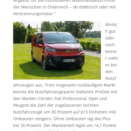
Angebot für die individuellen Mobilitätsbedürfnisse
der Menschen in Österreich – ob elektrisch oder mit
Verbrennungsmotor.“
Ähnlic
h gut
oder
noch
besse
r sieht
es bei
den
Nutzf
ahrzeugen aus. Trotz insgesamt rückläufigem Markt
konnte die Nutzfahrzeugsparte Stellantis ProOne mit
den Marken Citroën, Fiat Professional, Opel und
Peugeot die Zahl der zugelassenen leichten
Nutzfahrzeuge um 30 Prozent auf 613 Einheiten inkl.
Umbauten steigern. Ohne Umbauten lag das Plus
bei 26 Prozent. Der Marktanteil legte um 14,7 Punkte