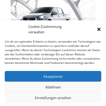
Cookie-Zustimmung
verwalten
Um dir ein optimales Erlebnis zu bieten, verwenden wir Technologien wie
Cookies, um Geräteinformationen zu speichern und/oder darauf
NEU! Fernostangriff:SSANGYONG ACTYON
zuzugreifen. Wenn du diesen Technologien zustimmst, können wir Daten
SPORT & KYRON
wie das Surfverhalten oder eindeutige IDs auf dieser Website
Entsprechend groß ist die Nachfrage und –
verarbeiten. Wenn du deine Zustimmung nicht erteilst oder zurückziehst,
selbstverständlich für die asiatischen Mitbewerber
können bestimmte Merkmale und Funktionen beeinträchtigt werden.
auch das Angebot. Hier macht SsangYong keine
Ausnahme, obwohl man als reiner Anbieter von
Akzeptieren
Allradmodellen etwas beschränkt in der
Modellpalette ist. Dafür bot man mit dem Actyon...
Ablehnen
Einstellungen ansehen
Designed by
Elegant Themes
| Powered by