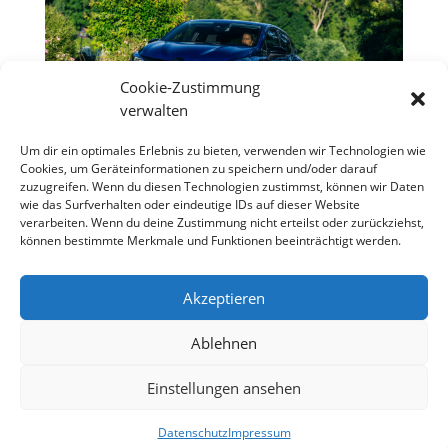
Cookie-Zustimmung
verwalten
Um dir ein optimales Erlebnis zu bieten, verwenden wir Technologien wie
Cookies, um Geräteinformationen zu speichern und/oder darauf
zuzugreifen. Wenn du diesen Technologien zustimmst, können wir Daten
Renault Clio 2023-French Connection
wie das Surfverhalten oder eindeutige IDs auf dieser Website
Der Clio ist der unangefochtene Bestseller der
verarbeiten. Wenn du deine Zustimmung nicht erteilst oder zurückziehst,
Franzosen, seit der ersten Präsentation 1990 wurde
können bestimmte Merkmale und Funktionen beeinträchtigt werden.
der Kompaktwagen 16 Millionen Mal verkauft, fünf
Modellgenerationen haben seither das Licht der
Akzeptieren
Händlerauslagen erblickt, die letzte 2019. Sie wurde
nun einem...
Ablehnen
Einstellungen ansehen
Designed by
Elegant Themes
| Powered by
WordPress
Datenschutz
Impressum