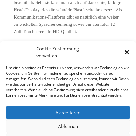
beachtlich. Sehr stolz ist man auch auf das echte, farbige
Head-Display, das die schnöde Plastikscheibe ersetzt. Als
Kommunikations-Plattform gibt es natürlich eine weiter
entwickelten Spracherkennung sowie ein zentraler 12-
Zoll-Touchscreen in HD-Qualität.
Natürlich sind auch alle aktuellen elektronischen
Cookie-Zustimmung
Fahrhilfen an Bord, vom adaptiven Tempomaten mit
verwalten
Stop&Go-Funktion bis zur virtuellen 360-Grad-Ansicht
des Autoumfelds für leichteres Parken.
Um dir ein optimales Erlebnis zu bieten, verwenden wir Technologien wie
Cookies, um Geräteinformationen zu speichern und/oder darauf
Die Preise für Österreich werden im Spätsommer 2021
zuzugreifen. Wenn du diesen Technologien zustimmst, können wir Daten
veröffentlicht werden, ab diesem Zeitpunkt werden auch
wie das Surfverhalten oder eindeutige IDs auf dieser Website
verarbeiten. Wenn du deine Zustimmung nicht erteilst oder zurückziehst,
die Bestellungen möglich sein, die Markteinführung ist
können bestimmte Merkmale und Funktionen beeinträchtigt werden.
für Anfang 2022 geplant. In Österreich punktet der neue
Citroen dank seines Antriebs mit null Prozent NoVA und
Akzeptieren
reduziertem Sachbezug für Dienstwagenfahrer.
Ablehnen