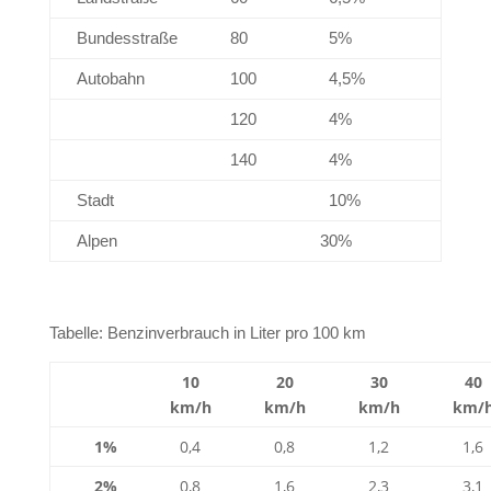
Bundesstraße
80
5%
Autobahn
100
4,5%
120
4%
140
4%
Stadt
10%
Alpen
30%
Tabelle: Benzinverbrauch in Liter pro 100 km
10
20
30
40
km/h
km/h
km/h
km/
1%
0,4
0,8
1,2
1,6
2%
0,8
1,6
2,3
3,1