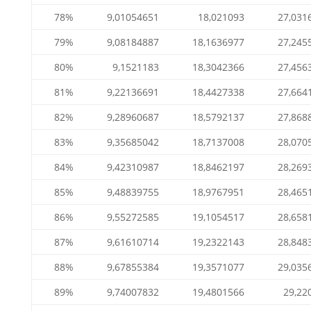
78%
9,01054651
18,021093
27,031
79%
9,08184887
18,1636977
27,245
80%
9,1521183
18,3042366
27,456
81%
9,22136691
18,4427338
27,664
82%
9,28960687
18,5792137
27,868
83%
9,35685042
18,7137008
28,070
84%
9,42310987
18,8462197
28,269
85%
9,48839755
18,9767951
28,465
86%
9,55272585
19,1054517
28,658
87%
9,61610714
19,2322143
28,848
88%
9,67855384
19,3571077
29,035
89%
9,74007832
19,4801566
29,22