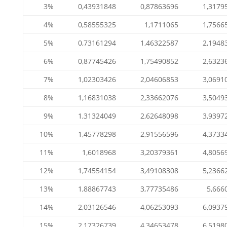
3%
0,43931848
0,87863696
1,3179
4%
0,58555325
1,1711065
1,7566
5%
0,73161294
1,46322587
2,1948
6%
0,87745426
1,75490852
2,6323
7%
1,02303426
2,04606853
3,0691
8%
1,16831038
2,33662076
3,5049
9%
1,31324049
2,62648098
3,9397
10%
1,45778298
2,91556596
4,3733
11%
1,6018968
3,20379361
4,8056
12%
1,74554154
3,49108308
5,2366
13%
1,88867743
3,77735486
5,666
14%
2,03126546
4,06253093
6,0937
15%
2,17326739
4,34653478
6,5198