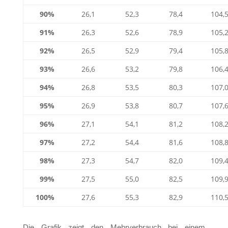
90%
26,1
52,3
78,4
104,
91%
26,3
52,6
78,9
105,
92%
26,5
52,9
79,4
105,
93%
26,6
53,2
79,8
106,
94%
26,8
53,5
80,3
107,
95%
26,9
53,8
80,7
107,
96%
27,1
54,1
81,2
108,
97%
27,2
54,4
81,6
108,
98%
27,3
54,7
82,0
109,
99%
27,5
55,0
82,5
109,
100%
27,6
55,3
82,9
110,
Die Grafik zeigt den Mehrverbrauch bei einem