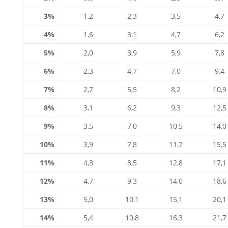
3%
1,2
2,3
3,5
4,7
4%
1,6
3,1
4,7
6,2
5%
2,0
3,9
5,9
7,8
6%
2,3
4,7
7,0
9,4
7%
2,7
5,5
8,2
10,9
8%
3,1
6,2
9,3
12,5
9%
3,5
7,0
10,5
14,0
10%
3,9
7,8
11,7
15,5
11%
4,3
8,5
12,8
17,1
12%
4,7
9,3
14,0
18,6
13%
5,0
10,1
15,1
20,1
14%
5,4
10,8
16,3
21,7