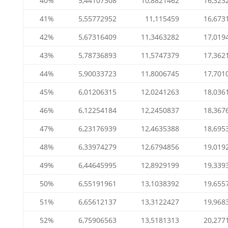
40%
5,44107308
10,8821462
16,323
41%
5,55772952
11,115459
16,673
42%
5,67316409
11,3463282
17,019
43%
5,78736893
11,5747379
17,362
44%
5,90033723
11,8006745
17,701
45%
6,01206315
12,0241263
18,036
46%
6,12254184
12,2450837
18,367
47%
6,23176939
12,4635388
18,695
48%
6,33974279
12,6794856
19,019
49%
6,44645995
12,8929199
19,339
50%
6,55191961
13,1038392
19,655
51%
6,65612137
13,3122427
19,968
52%
6,75906563
13,5181313
20,277