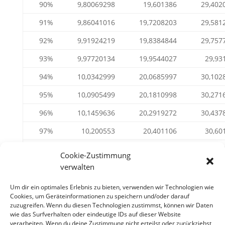
90%
9,80069298
19,601386
29,402
91%
9,86041016
19,7208203
29,581
92%
9,91924219
19,8384844
29,757
93%
9,97720134
19,9544027
29,93
94%
10,0342999
20,0685997
30,102
95%
10,0905499
20,1810998
30,271
96%
10,1459636
20,2919272
30,437
97%
10,200553
20,401106
30,60
98%
10,25433
20,5086601
30,762
Cookie-Zustimmung
verwalten
99%
10,3073066
20,6146132
30,921
100%
10,3594945
20,718989
31,078
Um dir ein optimales Erlebnis zu bieten, verwenden wir Technologien wie
Cookies, um Geräteinformationen zu speichern und/oder darauf
zuzugreifen. Wenn du diesen Technologien zustimmst, können wir Daten
wie das Surfverhalten oder eindeutige IDs auf dieser Website
verarbeiten. Wenn du deine Zustimmung nicht erteilst oder zurückziehst,