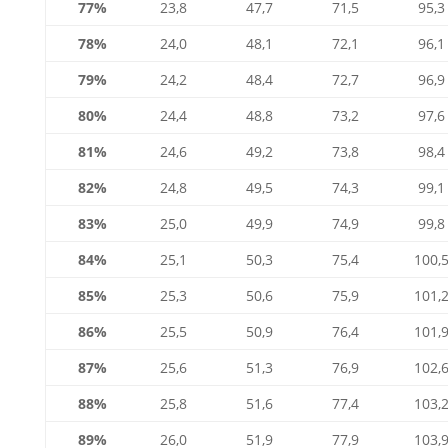
77%
23,8
47,7
71,5
95,3
78%
24,0
48,1
72,1
96,1
79%
24,2
48,4
72,7
96,9
80%
24,4
48,8
73,2
97,6
81%
24,6
49,2
73,8
98,4
82%
24,8
49,5
74,3
99,1
83%
25,0
49,9
74,9
99,8
84%
25,1
50,3
75,4
100,
85%
25,3
50,6
75,9
101,
86%
25,5
50,9
76,4
101,
87%
25,6
51,3
76,9
102,
88%
25,8
51,6
77,4
103,
89%
26,0
51,9
77,9
103,