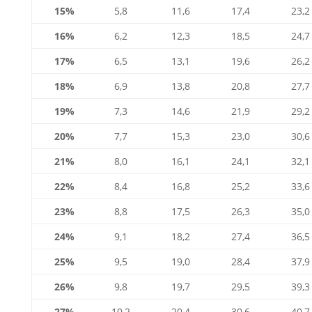
15%
5,8
11,6
17,4
23,2
16%
6,2
12,3
18,5
24,7
17%
6,5
13,1
19,6
26,2
18%
6,9
13,8
20,8
27,7
19%
7,3
14,6
21,9
29,2
20%
7,7
15,3
23,0
30,6
21%
8,0
16,1
24,1
32,1
22%
8,4
16,8
25,2
33,6
23%
8,8
17,5
26,3
35,0
24%
9,1
18,2
27,4
36,5
25%
9,5
19,0
28,4
37,9
26%
9,8
19,7
29,5
39,3
27%
10,2
20,4
30,6
40,7