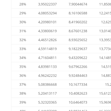
28%
3,95022337
7,90044674
11,850
29%
4,08053294
8,16106588
12,241
30%
4,20980101
8,41960202
12,62
31%
4,33800619
8,67601238
13,014
32%
4,46512826
8,93025652
13,395
33%
4,59114819
9,18229637
13,773
34%
4,71604811
9,43209622
14,148
35%
4,83981133
9,67962266
14,51
36%
4,96242232
9,92484463
14,88
37%
5,08386668
10,1677334
15,
38%
5,20413117
10,4082623
15,612
39%
5,32320365
10,6464073
15,969