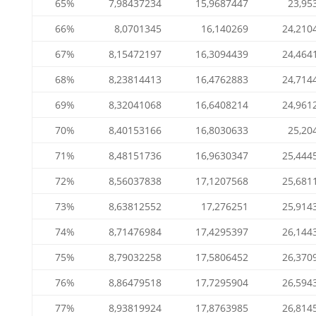
65%
7,98437234
15,9687447
23,95
66%
8,0701345
16,140269
24,210
67%
8,15472197
16,3094439
24,464
68%
8,23814413
16,4762883
24,714
69%
8,32041068
16,6408214
24,961
70%
8,40153166
16,8030633
25,20
71%
8,48151736
16,9630347
25,444
72%
8,56037838
17,1207568
25,681
73%
8,63812552
17,276251
25,914
74%
8,71476984
17,4295397
26,144
75%
8,79032258
17,5806452
26,370
76%
8,86479518
17,7295904
26,594
77%
8,93819924
17,8763985
26,814