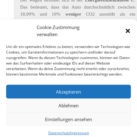
Der Wagen befindet sich in der
Energieeffizienzklasse C
.
Das bedeutet, dass das Auto durchschnittlich zwischen
18,99% und 10%
weniger
CO2 ausstößt als ein
vergleichbarer Wagen mit 1308kg . Für die Berchnung ist
Cookie-Zustimmung
nur das Gewicht des Wagens, nicht aber die Leistung
verwalten
(kW/PS) relevant.
Dieser Wert sagt nichts über den
Verbrauch (Liter/100km oder kwh/100km) des Wagens
Um dir ein optimales Erlebnis zu bieten, verwenden wir Technologien wie
aus. Der Wert zeigt nur, dass der Wagen im Vergleich zu
Cookies, um Geräteinformationen zu speichern und/oder darauf
einem Wagen mit identischen Gewicht mehr oder weniger
zuzugreifen. Wenn du diesen Technologien zustimmst, können wir Daten
wie das Surfverhalten oder eindeutige IDs auf dieser Website
Treibstoff benötigt.
verarbeiten. Wenn du deine Zustimmung nicht erteilst oder zurückziehst,
können bestimmte Merkmale und Funktionen beeinträchtigt werden.
Akzeptieren
Ablehnen
Designed by
Elegant Themes
| Powered by
Einstellungen ansehen
WordPress
Datenschutz
Impressum