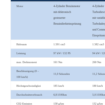
4-Zylinder Benzinmotor
4-Zylinder
Motor
mit elektronisch
Turbodiese
gesteuerter
mit variabl
Benzindirekteinspritzung
Turbolader
und Commo
Einspritzan
Hubraum
1.591 cm3
1.582 cm3
Leistung
97 kW / 132 PS
94 kW / 12
max. Drehmoment
161 Nm
260 Nm
Beschleunigung (0 –
11,0 Sekunden
11,2 Sekun
100 km/h)
Höchstgeschwindigkei
185 km/h
180 km/h
Durchschnittsverbrauch
6,8 l/100km
5,0 l/100k
CO2-Emission
158 g/km
132 g/km