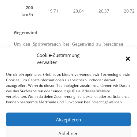
200
19,71
20,04
20,37
20,72
km/h
Gegenwind
Um den Spritverbrauch bei Gegenwind zu berechnen
muss die Geschindigkeit zur Fahrgeschwindigkeit addiert
Cookie-Zustimmung
werden. Wenn der Gegenwind 30 km/h beträgt und die
verwalten
Fahrgeschwindigkeit 120 km/h dann ergibt sich ein
Luftwiderstand wie bei einer Reisegeschindigkeit von
Um dir ein optimales Erlebnis zu bieten, verwenden wir Technologien wie
Cookies, um Geräteinformationen zu speichern und/oder darauf
150 km/h. Bei Rückenwind von 20 km/h und einer
zuzugreifen. Wenn du diesen Technologien zustimmst, können wir Daten
Geschwindigkeit des PKW von 140 km/h ergibt sich ein
wie das Surfverhalten oder eindeutige IDs auf dieser Website
Luftwiderstand wie bei einer Reisegeschindigkeit von
verarbeiten. Wenn du deine Zustimmung nicht erteilst oder zurückziehst,
können bestimmte Merkmale und Funktionen beeinträchtigt werden.
120 km/h.
Akzeptieren
Ablehnen