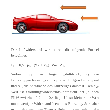
Der Luftwiderstand wird durch die folgende Formel
berechnet:
F
= 0,5 . ρ
. (v
± v
) . c
. A
L
L
X
L
W
L
Wobei ρ
den Umgebungsluftdruck, v
die
L
X
Fahrzeuggeschwindigkeit, v
die Luftgeschwindigkeit
L
und A
die Stirnfläche des Fahrzeuges darstellt. Den c
L
W
Wert ist Strömungswiderstandskoeffizient der je nach
PKW zwischen 0,2 und 0,4 liegt. Umso kleiner der Wert
umso weniger Widerstand bietet das Fahrzeug. Jetzt aber
genug der trockenen Theorie. Sehen wir uns anhand des