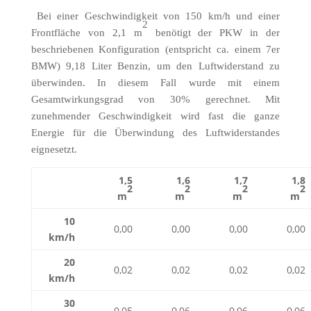
Bei einer Geschwindigkeit von 150 km/h und einer
2
Frontfläche von 2,1 m
benötigt der PKW in der
beschriebenen Konfiguration (entspricht ca. einem 7er
BMW) 9,18 Liter Benzin, um den Luftwiderstand zu
überwinden. In diesem Fall wurde mit einem
Gesamtwirkungsgrad von 30% gerechnet. Mit
zunehmender Geschwindigkeit wird fast die ganze
Energie für die Überwindung des Luftwiderstandes
eignesetzt.
1,5
1,6
1,7
1,8
2
2
2
2
m
m
m
m
10
0,00
0,00
0,00
0,00
km/h
20
0,02
0,02
0,02
0,02
km/h
30
0,05
0,06
0,06
0,06