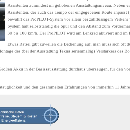
Assistenten zumindest im gehobenen Ausstattungsniveau. Neben 
Assistenten, der auch das Tempo der eingegebenen Route anpasst 
bewahrt das ProPILOT-System vor allem bei zähflüssigem Verkehr v
System hält selbstständig die Spur und den Abstand zum Vorderman
30 bis 100 km/h. Der ProPILOT wird am Lenkrad aktiviert und im
Etwas Rätsel gibt zuweilen die Bedienung auf, man muss sich oft 
 Montage des (bei der Ausstattung Tekna serienmäßig) Verstärkers des 
Großen Akku in der Basissausstattung durchaus überzeugen, für den vo
stauglichkeit und den gesammelten Erfahrungen von immerhin 11 Jahr