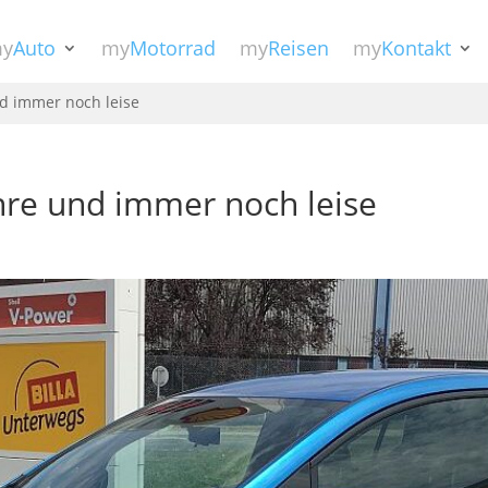
y
Auto
my
Motorrad
my
Reisen
my
Kontakt
nd immer noch leise
ahre und immer noch leise