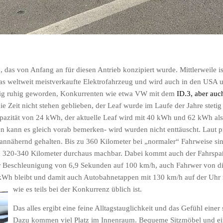
, das von Anfang an für diesen Antrieb konzipiert wurde. Mittlerweile i
das weltweit meistverkaufte Elektrofahrzeug und wird auch in den USA u
enig ruhig geworden, Konkurrenten wie etwa VW mit dem
ID.3, aber au
e Zeit nicht stehen geblieben, der Leaf wurde im Laufe der Jahre stetig 
pazität von 24 kWh, der aktuelle Leaf wird mit 40 kWh und 62 kWh als 
an kann es gleich vorab bemerken- wird wurden nicht enttäuscht. Laut
nnähernd gehalten. Bis zu 360 Kilometer bei „normaler“ Fahrweise sin
nd 320-340 Kilometer durchaus machbar. Dabei kommt auch der Fahrspaß
ner Beschleunigung von 6,9 Sekunden auf 100 km/h, auch Fahrwer von d
0 kWh bleibt und damit auch Autobahnetappen mit 130 km/h auf der Uhr 
wie es teils bei der Konkurrenz üblich ist.
Das alles ergibt eine feine Alltagstauglichkeit und das Gefühl ei
Dazu kommen viel Platz im Innenraum. Bequeme Sitzmöbel und ein