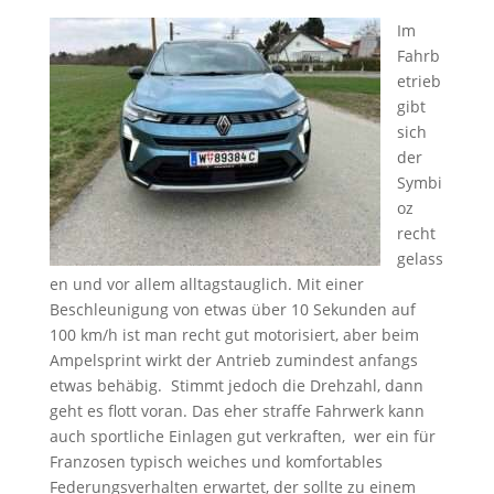
Im
Fahrb
etrieb
gibt
sich
der
Symbi
oz
recht
gelass
en und vor allem alltagstauglich. Mit einer
Beschleunigung von etwas über 10 Sekunden auf
100 km/h ist man recht gut motorisiert, aber beim
Ampelsprint wirkt der Antrieb zumindest anfangs
etwas behäbig. Stimmt jedoch die Drehzahl, dann
geht es flott voran. Das eher straffe Fahrwerk kann
auch sportliche Einlagen gut verkraften, wer ein für
Franzosen typisch weiches und komfortables
Federungsverhalten erwartet, der sollte zu einem