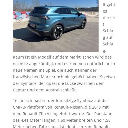
lt geht
es
derzei
t
Schla
g auf
Schla
g.
Kaum ist ein Modell auf dem Markt, schon wird das
nächste angekündigt, und es kommen natürlich auch
neue Namen ins Spiel, die auch Kenner der
französischen Marke noch nie gehört haben. So etwa
der Symbioz, der quasi die Lücke zwischen dem
Captur und dem Austral schließt.
Technisch basiert der fünfsitzige Symbioz auf der
CMF-B-Plattform von Renault-Nissan, die 2019 mit
dem Renault Clio V eingeführt wurde. Der Radstand
des 4,41 Meter langen, 1,60 Meter breiten und 1,58
Meter hohen Fahrzeugs ist identisch zum Renault